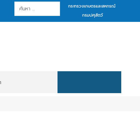
การค้นหา
กระทรวงเกษตรและสหกรณ์
กรมปศุสัตว์
ต