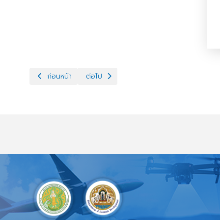
เนื้อหาก่อนหน้า: ประชุมคณะทำงานขับเคลื่อนงานด้านนโยบายกร
เนื้อหาถัดไป: สำนักงานปศุสัตว์จังหวัดพิจิต
ก่อนหน้า
ต่อไป