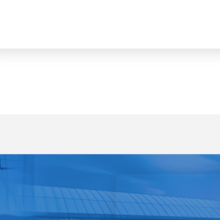
ม DLD-C จังหวัดพิจิตร ครั้งที่ 1/2569 และประชุมประจำเดือนมกราคม 256
ร จัดกิจกรรมผ่าตัดทำหมันสุนัขและแมว ภายใต้โครงการสัตว์ปลอดโรค คนปลอดภ