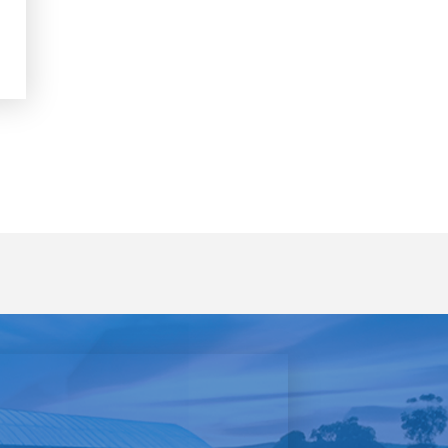
9
ัยจากโรคพิษสุนัขบ้าฯ