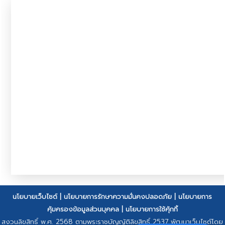
นโยบายเว็บไซต์
|
นโยบายการรักษาความมั่นคงปลอดภัย
|
นโยบายการ
คุ้มครองข้อมูลส่วนบุคคล
|
นโยบายการใช้คุ้กกี้
สงวนลิขสิทธิ์ พ.ศ. 2568 ตามพระราชบัญญัติลิขสิทธิ์ 2537 พัฒนาเว็บไซต์โดย