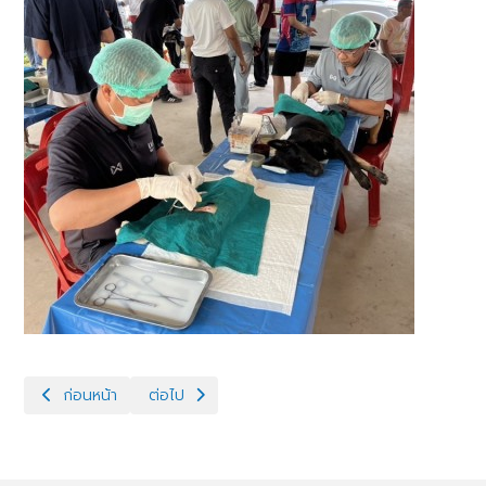
เนื้อหาก่อนหน้า: กิจกรรมจิตอาสาปลูกต้นไม้ และทำความสะอาดปรับปรุ
เนื้อหาถัดไป: โครงการคลินิกเกษตรเคลื่อนที่ในพระร
ก่อนหน้า
ต่อไป