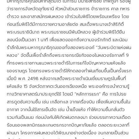
มหากรุณาธิคุณอันหาที่สุดมิได้ ในการนี้ มีนายสิทธิชัย เทพภูษา รองผู้
ว่าราชการจังหวัดอุทัยธานี หัวหน้าส่วนราชการ ข้าราชการ ศาล ทหาร
ตำรวจ และอาสาสมัครฝนหลวง เข้าร่วมในพิธีโดยพร้อมเพรียง โดย
ก่อนเริ่มพิธีได้มีการถวายความอาลัยต่อ สมเด็จพระนางเจ้าสิริกิติ์
พระบรมราชินีนาถ พระบรมราชชนนีพันปีหลวง ผู้เข้าร่วมพิธีได้ยืน
สงบนิ่งเป็นเวลา 1 นาที เพื่อแสดงออกถึงความจงรักภักดี และน้อม
รำลึกในพระมหากรุณาธิคุณของทั้งสองพระองค์ “วันพระบิดาแห่งฝน
หลวง” จัดขึ้นเพื่อรำลึกถึงพระราชกรณียกิจของในหลวงรัชกาลที่ 9
ที่ทรงพระราชทานแนวพระราชดำริในการแก้ไขปัญหาความแห้งแล้ง
ของราษฎร โดยทรงพระราชดำริให้ทดลองทำฝนเทียมขึ้นเป็นครั้งแรก
เมื่อปี พ.ศ. 2498 หลังจากเสด็จพระราชดำเนินเยี่ยมราษฎรในพื้นที่
แห้งแล้ง 15 จังหวัดภาคตะวันออกเฉียงเหนือ พระองค์ทรงนำความรู้
ทางวิทยาศาสตร์มาประยุกต์ใช้ โดยมี “หลักการแรก” คือ การโปรย
สารดูดซับความชื้น เช่น เกลือทะเล จากเครื่องบิน เพื่อเพิ่มความชื้นใน
อากาศ จากนั้นใช้สารเย็นจัด เช่น น้ำแข็งแห้ง ทำให้ความชื้นกลั่นตัว
รวมกันเป็นเมฆ ก่อนบังคับให้เกิดฝนตกลงมา ช่วยบรรเทาความเดือด
ร้อนของพสกนิกรและเกษตรกรจากปัญหาภัยแล้ง ตลอดระยะเวลาที่
ผ่านมา โครงการฝนหลวงได้พัฒนาอย่างต่อเนื่อง จนกลายเป็นส่วน