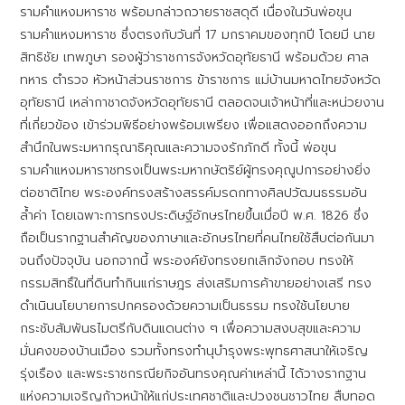
รามคำแหงมหาราช พร้อมกล่าวถวายราชสดุดี เนื่องในวันพ่อขุน
รามคำแหงมหาราช ซึ่งตรงกับวันที่ 17 มกราคมของทุกปี โดยมี นาย
สิทธิชัย เทพภูษา รองผู้ว่าราชการจังหวัดอุทัยธานี พร้อมด้วย ศาล
ทหาร ตำรวจ หัวหน้าส่วนราชการ ข้าราชการ แม่บ้านมหาดไทยจังหวัด
อุทัยธานี เหล่ากาชาดจังหวัดอุทัยธานี ตลอดจนเจ้าหน้าที่และหน่วยงาน
ที่เกี่ยวข้อง เข้าร่วมพิธีอย่างพร้อมเพรียง เพื่อแสดงออกถึงความ
สำนึกในพระมหากรุณาธิคุณและความจงรักภักดี ทั้งนี้ พ่อขุน
รามคำแหงมหาราชทรงเป็นพระมหากษัตริย์ผู้ทรงคุณูปการอย่างยิ่ง
ต่อชาติไทย พระองค์ทรงสร้างสรรค์มรดกทางศิลปวัฒนธรรมอัน
ล้ำค่า โดยเฉพาะการทรงประดิษฐ์อักษรไทยขึ้นเมื่อปี พ.ศ. 1826 ซึ่ง
ถือเป็นรากฐานสำคัญของภาษาและอักษรไทยที่คนไทยใช้สืบต่อกันมา
จนถึงปัจจุบัน นอกจากนี้ พระองค์ยังทรงยกเลิกจังกอบ ทรงให้
กรรมสิทธิ์ในที่ดินทำกินแก่ราษฎร ส่งเสริมการค้าขายอย่างเสรี ทรง
ดำเนินนโยบายการปกครองด้วยความเป็นธรรม ทรงใช้นโยบาย
กระชับสัมพันธไมตรีกับดินแดนต่าง ๆ เพื่อความสงบสุขและความ
มั่นคงของบ้านเมือง รวมทั้งทรงทำนุบำรุงพระพุทธศาสนาให้เจริญ
รุ่งเรือง และพระราชกรณียกิจอันทรงคุณค่าเหล่านี้ ได้วางรากฐาน
แห่งความเจริญก้าวหน้าให้แก่ประเทศชาติและปวงชนชาวไทย สืบทอด