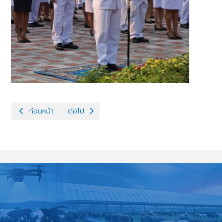
เนื้อหาก่อนหน้า: โครงการพัฒนาศูนย์เรียนรู้การเพิ่มประสิทธิภาพก
เนื้อหาถัดไป: ประชุมคณะอนุกรรมการกลั่นกรองการให้ค
ก่อนหน้า
ต่อไป