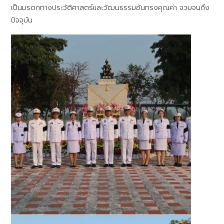
เป็นมรดกทางประวัติศาสตร์และวัฒนธรรมอันทรงคุณค่า จวบจนถึง
ปัจจุบัน