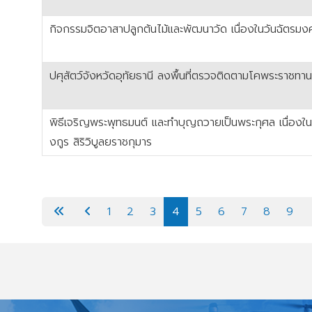
กิจกรรมจิตอาสาปลูกต้นไม้และพัฒนาวัด เนื่องในวันฉัตรม
ปศุสัตว์จังหวัดอุทัยธานี ลงพื้นที่ตรวจติดตามโคพระราชทานแ
พิธีเจริญพระพุทธมนต์ และทำบุญถวายเป็นพระกุศล เนื่องในโ
งกูร สิริวิบูลยราชกุมาร
เนื้อหา
1
2
3
4
5
6
7
8
9