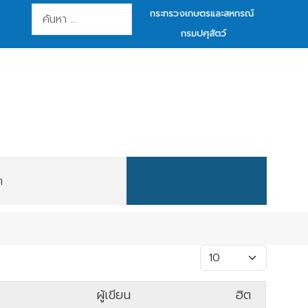
การค้นหา
กระทรวงเกษตรและสหกรณ์
กรมปศุสัตว์
ต
แสดง #
ผู้เขียน
ฮิต