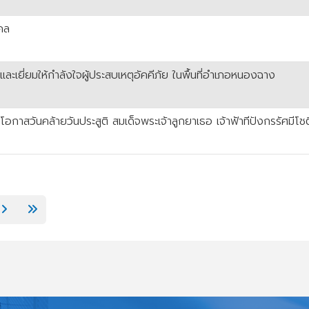
งคล
ละเยี่ยมให้กำลังใจผู้ประสบเหตุอัคคีภัย ในพื้นที่อำเภอหนองฉาง
อกาสวันคล้ายวันประสูติ สมเด็จพระเจ้าลูกยาเธอ เจ้าฟ้าทีปังกรรัศมีโ