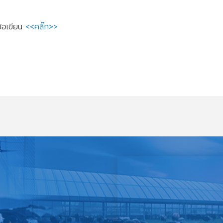
ข้อเขียน
<<คลิ๊ก>>
อบข้อเขียน
พนักงานราชการทั่วไป