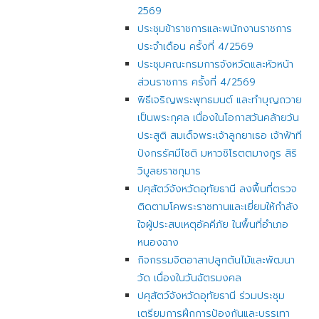
2569
ประชุมข้าราชการและพนักงานราชการ
ประจำเดือน ครั้งที่ 4/2569
ประชุมคณะกรมการจังหวัดและหัวหน้า
ส่วนราชการ ครั้งที่ 4/2569
พิธีเจริญพระพุทธมนต์ และทำบุญถวาย
เป็นพระกุศล เนื่องในโอกาสวันคล้ายวัน
ประสูติ สมเด็จพระเจ้าลูกยาเธอ เจ้าฟ้าที
ปังกรรัศมีโชติ มหาวชิโรตตมางกูร สิริ
วิบูลยราชกุมาร
ปศุสัตว์จังหวัดอุทัยธานี ลงพื้นที่ตรวจ
ติดตามโคพระราชทานและเยี่ยมให้กำลัง
ใจผู้ประสบเหตุอัคคีภัย ในพื้นที่อำเภอ
หนองฉาง
กิจกรรมจิตอาสาปลูกต้นไม้และพัฒนา
วัด เนื่องในวันฉัตรมงคล
ปศุสัตว์จังหวัดอุทัยธานี ร่วมประชุม
เตรียมการฝึกการป้องกันและบรรเทา