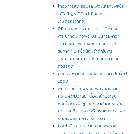
โครงการส่งเสริมและพัฒนาอาชีพเพื่อ
แก้ไขปัญหาที่ดินทำกินของ
เกษตรกร(คทช)
พิธีวางพวงมาลาถวายราชสักการะ
พระบาทสมเด็จพระปรเมนทรมหาอา
นันทมหิดล พระอัฐมรามาธิบดินทร
รัชกาลที่ 8 เพื่อน้อมรำลึกในพระ
มหากรุณาธิคุณ เนื่องในวันคล้ายวัน
สวรรคต
กิจกรรมฟาร์มรักษ์สิ่งแวดล้อม ประจำปี
2569
พิธีถวายน้ำสรงพระศพ และลงนาม
ถวายความอาลัย เบื้องหน้าพระรูป
สมเด็จพระเจ้าลูกเธอ เจ้าฟ้าพัชรกิติยา
ภา นเรนทิราเทพยวดี กรมหลวงราชสา
ริณีสิริพัชร มหาวัชรราชธิดา
โรงฆ่าสัตว์มาตรฐาน ตามพระราช
บัญญัติควบคุมการฆ่าสัตว์การจำหน่าย