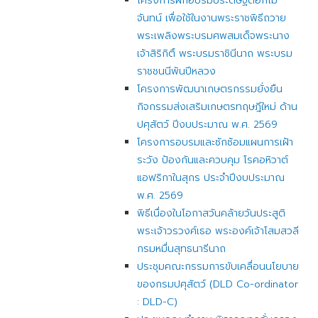
โครงการฝึกอบรมประดิษฐ์ดอกไม้
จันทน์ เพื่อใช้ในงานพระราชพิธีถวาย
พระเพลิงพระบรมศพสมเด็จพระนาง
เจ้าสิริกิติ์ พระบรมราชินีนาถ พระบรม
ราชชนนีพันปีหลวง
โครงการพัฒนาเกษตรกรรมยั่งยืน
กิจกรรมส่งเสริมเกษตรทฤษฎีใหม่ ด้าน
ปศุสัตว์ ปีงบประมาณ พ.ศ. 2569
โครงการอบรมและซักซ้อมแผนการเฝ้า
ระวัง ป้องกันและควบคุม โรคอหิวาต์
แอฟริกาในสุกร ประจำปีงบประมาณ
พ.ศ. 2569
พิธีเนื่องในโอกาสวันคล้ายวันประสูติ
พระเจ้าวรวงศ์เธอ พระองค์เจ้าโสมสวลี
กรมหมื่นสุทธนารีนาถ
ประชุมคณะกรรมการขับเคลื่อนนโยบาย
ของกรมปศุสัตว์ (DLD Co-ordinator
: DLD-C)