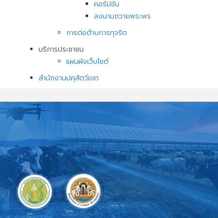
คอรัปชัน
ลงนามถวายพระพร
การต่อต้านการทุจริต
บริการประชาชน
แผนผังเว็บไซต์
สำนักงานปศุสัตว์เขต