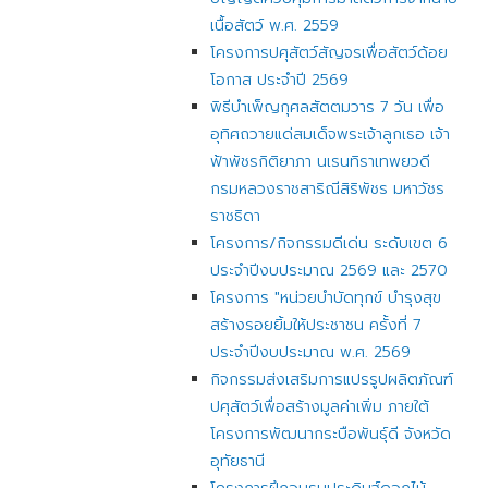
เนื้อสัตว์ พ.ศ. 2559
โครงการปศุสัตว์สัญจรเพื่อสัตว์ด้อย
โอกาส ประจำปี 2569
พิธีบำเพ็ญกุศลสัตตมวาร 7 วัน เพื่อ
อุทิศถวายแด่สมเด็จพระเจ้าลูกเธอ เจ้า
ฟ้าพัชรกิติยาภา นเรนทิราเทพยวดี
กรมหลวงราชสาริณีสิริพัชร มหาวัชร
ราชธิดา
โครงการ/กิจกรรมดีเด่น​ ระดับเขต​ 6​
ประจำปี​งบประมาณ 2569​ ​และ​ 2570
โครงการ "หน่วยบำบัดทุกข์ บำรุงสุข
สร้างรอยยิ้มให้ประชาชน ครั้งที่ 7
ประจำปีงบประมาณ พ.ศ. 2569
กิจกรรมส่งเสริมการแปรรูปผลิตภัณฑ์
ปศุสัตว์เพื่อสร้างมูลค่าเพิ่ม ภายใต้
โครงการพัฒนากระบือพันธุ์ดี จังหวัด
อุทัยธานี