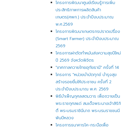
โครงการพัฒนาศูนย์เรียนรู้การเพิ่ม
ประสิทธิภาพการผลิตสินค้า
เกษตร(ศพก.) ประจำปีงบประมาณ
พ.ศ.2569
โครงการพัฒนาเกษตรกรปราดเปรื่อง
(Smart Farmer) ประจำปีงบประมาณ
2569
โครงการผ่าตัดทำหมันส่งความสุขปีใหม่
ปี 2569 จังหวัดพิจิตร
"เทศกาลควายไทยอุทัยธานี" ครั้งที่ 14
โครงการ "หน่วยบำบัดทุกข์ บำรุงสุข
สร้างรอยยิ้มให้ประชาชน ครั้งที่ 2
ประจำปีงบประมาณ พ.ศ. 2569
พิธีบำเพ็ญกุศลสตมวาร เพื่อถวายเป็น
พระราชกุศลแด่ สมเด็จพระนางเจ้าสิริกิ
ติ์ พระบรมราชินีนาถ พระบรมราชชนนี
พันปีหลวง
โครงการธนาคารโค-กระบือเพื่อ