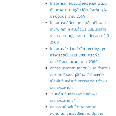
โครงการฝึกอบรมเพื่อสร้างและพัฒนา
ศักยภาพอาสาปศุสัตว์ด้านโรคพิษสุนัข
บ้า ปีงบประมาณ 2569
โครงการคลินิกเกษตรเคลื่อนที่ในพระ
ราชานุเคราะห์ สมเด็จพระบรมโอรสาธิ
ราชฯ สยามมกุฎราชกุมาร ไตรมาส 2 ปี
2569
โครงการ "หน่วยบำบัดทุกข์ บำรุงสุข
สร้างรอยยิ้มให้ประชาชน ครั้งที่ 5
ประจำปีงบประมาณ พ.ศ. 2569
กิจกรรมจิตอาสาปลูกต้นไม้ และทำความ
สะอาดปรับปรุงภูมิทัศน์ วัดโคกหม้อ
เนื่องในวันคล้ายวันสวรรคตสมเด็จพระ
นเรศวรมหาราช
“วันคล้ายวันสวรรคตสมเด็จพระ
นเรศวรมหาราช”
กิจกรรมเนื่องในโอกาสเทศกาล
สงกรานต์ และวันปีใหม่ไทย ประจำปี