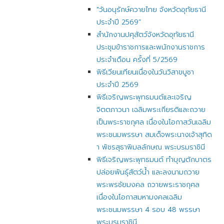
"วันอนุรักษ์ควายไทย จังหวัดอุทัยธานี
ประจำปี 2569”
สำนักงานปศุสัตว์จังหวัดอุทัยธานี
ประชุมข้าราชการและพนักงานราชการ
ประจำเดือน ครั้งที่ 5/2569
พิธีเวียนเทียนเนื่องในวันวิสาขบูชา
ประจำปี 2569
พิธีเจริญพระพุทธมนต์และเจริญ
จิตตภาวนา เฉลิมพระเกียรติและถวาย
เป็นพระราชกุศล เนื่องในโอกาสวันเฉลิม
พระชนมพรรษา สมเด็จพระนางเจ้าสุทิด
า พัชรสุธาพิมลลักษณ พระบรมราชินี
พิธีเจริญพระพุทธมนต์ ทำบุญตักบาตร
ปล่อยพันธุ์สัตว์น้ำ และลงนามถวาย
พระพรชัยมงคล ถวายพระราชกุศล
เนื่องในโอกาสมหามงคลเฉลิม
พระชนมพรรษา 4 รอบ 48 พรรษา
พระบรมราชินี