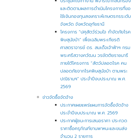
ประชุมคณะทำงาน พิจารณากลั่นกรอง
และติดตามผลการดำเนินโครงการที่ขอ
ใช้เงินกองทุนสงเคราะห์เกษตรกรระดับ
จังหวัด จังหวัดอุทัยธานี
โครงการ “ปศุสัตว์ร่วมใจ กำจัดภัยโรค
พิษสุนัขบ้า” เพื่อเฉลิมพระเกียรติ
ศาสตราจารย์ ดร. สมเด็จเจ้าฟ้าฯ กรม
พระศรีสวางควัฒน วรขัตติยราชนารี
ภายใต้โครงการ “สัตว์ปลอดโรค คน
ปลอดภัยจากโรคพิษสุนัขบ้า ตามพระ
ปณิธานฯ” ประจำปีงบประมาณ พ.ศ.
2569
ข่าวจัดซื้อจัดจ้าง
ประกาศเผยแพร่แผนการจัดซื้อจัดจ้าง
ประจำปีงบประมาณ พ.ศ. 2569
ประกาศผู้ชนะการเสนอราคา ประกวด
ราคาซื้อครุภัณฑ์ยานพาหนะและขนส่ง
จำนวน 2 รายการ