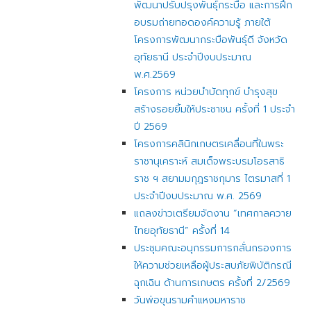
พัฒนาปรับปรุงพันธุ์กระบือ และการฝึก
อบรมถ่ายทอดองค์ความรู้ ภายใต้
โครงการพัฒนากระบือพันธุ์ดี จังหวัด
อุทัยธานี ประจำปีงบประมาณ
พ.ศ.2569
โครงการ หน่วยบำบัดทุกข์ บำรุงสุข
สร้างรอยยิ้มให้ประชาชน ครั้งที่ 1 ประจำ
ปี 2569
โครงการคลินิกเกษตรเคลื่อนที่ในพระ
ราชานุเคราะห์ สมเด็จพระบรมโอรสาธิ
ราช ฯ สยามมกุฎราชกุมาร ไตรมาสที่ 1
ประจำปีงบประมาณ พ.ศ. 2569
แถลงข่าวเตรียมจัดงาน “เทศกาลควาย
ไทยอุทัยธานี” ครั้งที่ 14
ประชุมคณะอนุกรรมการกลั่นกรองการ
ให้ความช่วยเหลือผู้ประสบภัยพิบัติกรณี
ฉุกเฉิน ด้านการเกษตร ครั้งที่ 2/2569
วันพ่อขุนรามคำแหงมหาราช