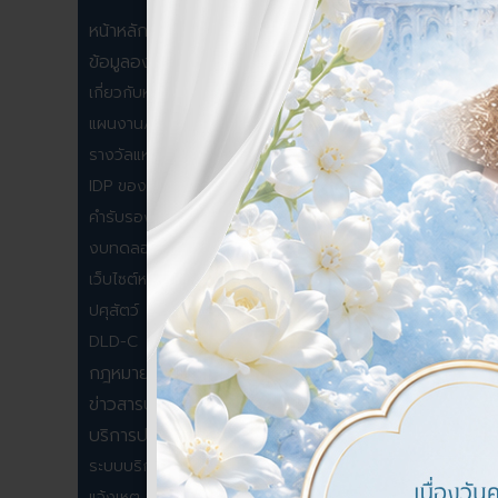
ประกาศผู้
หน้าหลัก
ข้อมูลองค์กร
ประกาศเผย
เกี่ยวกับหน่วยงาน
แผนงาน/โครงการ/กิจกรรม
รางวัลแห่งความภาคภูมิใจ
IDP ของหน่วยงาน
คำรับรองและรายงานผล
งบทดลองรายเดือน
เว็บไซต์หน่วยงานในสังกัดกรม
ปศุสัตว์
DLD-C
กฎหมายด้านปศุสัตว์
ข่าวสารประชาสัมพันธ์
บริการประชาชน
ระบบบริการอิเล็กทรอนิกส์
แจ้งเหตุ ขอรับความช่วยเหลือ