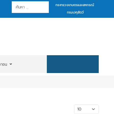
การค้นหา
กระทรวงเกษตรและสหกรณ์
กรมปศุสัตว์
ชาชน
แสดง #