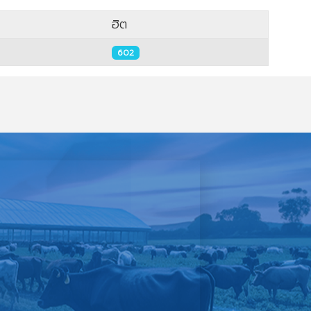
ฮิต
602