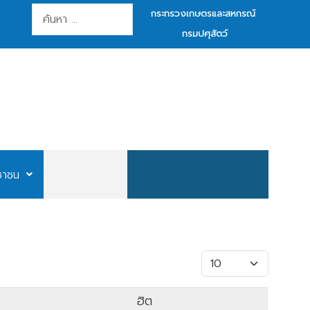
การค้นหา
กระทรวงเกษตรและสหกรณ์
กรมปศุสัตว์
ชาชน
แสดง #
ฮิต