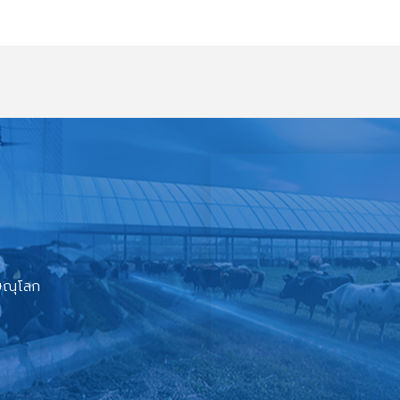
ิษณุโลก