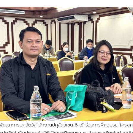
มและพัฒนาการปศุสัตว์สำนักงานปศุสัตว์เขต 6 เข้าร่วมการฝึกอบรม โครง