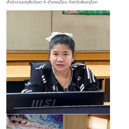
สำนักงานปศุสัตว์เขต 6 อำเภอเมือง จังหวัดพิษณุโลก