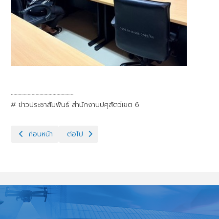
…………………………………………
# ข่าวประชาสัมพันธ์ สำนักงานปศุสัตว์เขต 6
เนื้อหาก่อนหน้า: โครงการพัฒนาศักยภาพบุคลากรด้านการวิจัยและนวัต
เนื้อหาถัดไป: ตรวจประเมินสถานภาพฟาร์มปลอดโรคปากแ
ก่อนหน้า
ต่อไป