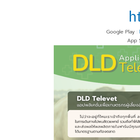
h
Google Play :
App 