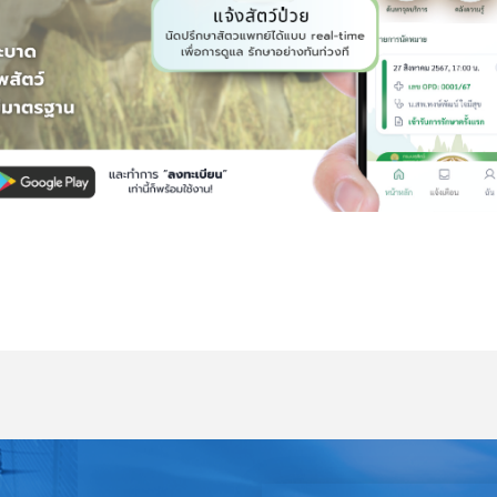
ล้ตัว
แอพเดียวที่เกษตรกรผู้เลี้ยงสัตว์ ห้ามพลาด