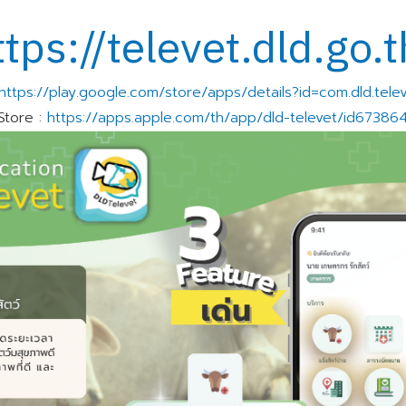
ttps://televet.dld.go.t
https://play.google.com/store/apps/details?id=com.dld.tele
Store :
https://apps.apple.com/th/app/dld-televet/id6738