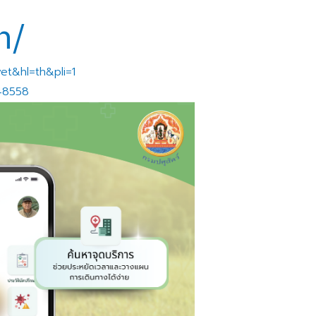
h/
vet&hl=th&pli=1
648558