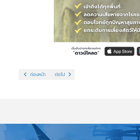
เนื้อหาก่อนหน้า: เปลี่ยนขยะเป็นเงิน สร้างรายได้จากของเหลือใช้ใก
เนื้อหาถัดไป: ระบบปศุสัตว์ไทย 4.0 (DLD 4.0) 
ก่อนหน้า
ต่อไป