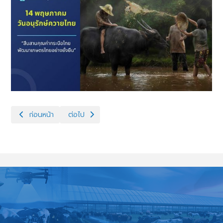
เนื้อหาก่อนหน้า: ประกาศความเป็นส่วนตัว Privacy Notice
เนื้อหาถัดไป: ลดและคัดแยกขยะ
ก่อนหน้า
ต่อไป