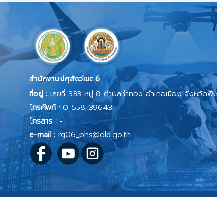
สำนักงานปศุสัตว์เขต 6
ที่อยู่ :
เลขที่ 333 หมู่ 8 ตำบลท่าทอง อำเภอเมือง จังหวัดพ
โทรศัพท์ :
0-558-39643
โทรสาร :
-
e-mail :
rg06_phs@dld.go.th
นโยบายเว็บไซต์
|
สงวนลิขสิทธิ์ พ.ศ. 2568 ตามพระราชบัญญัติลิ