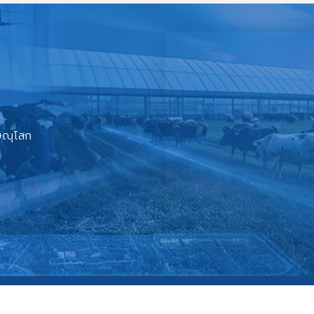
ิษณุโลก
นโยบายการรักษาความมั่นคงปลอดภัย
|
นโยบายการคุ้มครองข้อมูลส่วนบุคคล
ขสิทธิ์ 2537 พัฒนาเว็บไซต์โดย ผู้ดูแลเว็บไซต์สำนักงานปศุสัตว์เขต 6 กรมปศุส