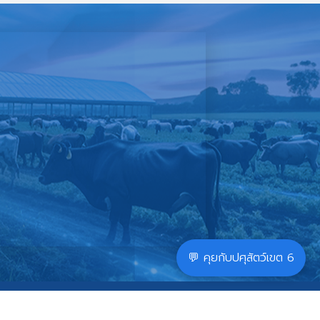
💬 คุยกับปศุสัตว์เขต 6
|
นโยบายการใช้คุ้กกี้
ัตว์ : ส่วนยุทธศาสตร์และสารสนเทศการปศุสัตว์